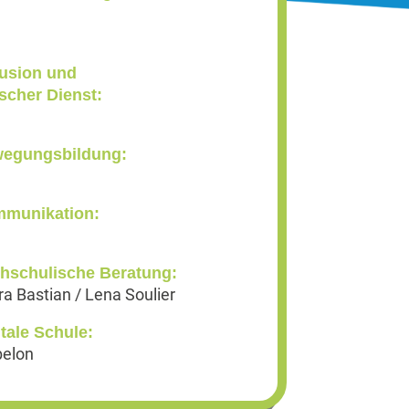
lusion und
cher Dienst:
wegungsbildung:
mmunikation:
hschulische Beratung:
a Bastian / Lena Soulier
tale Schule:
belon