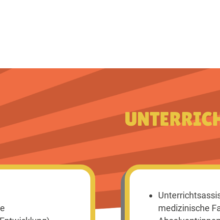
UNTERRICH
Unterrichtsassi
te
medizinische F