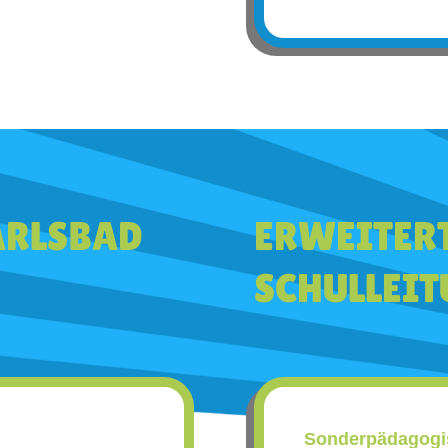
ARLSBAD
ERWEITER
SCHULLEI
Sonderpädagogis