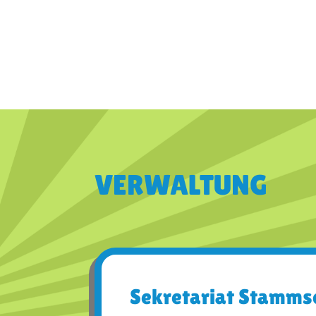
VER­WALT­UNG
Sekretariat Stamms