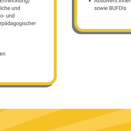
 Entwicklung)
Absolvent:innen
liche und
sowie BUFDIs
io- und
erpädagogischer
e
nen