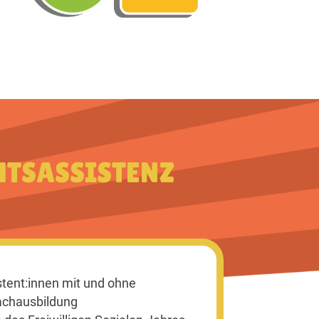
TS­ASSISTENZ
stent:innen mit und ohne
achausbildung