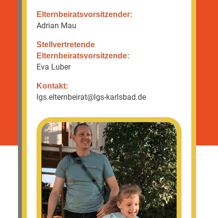
Eltern­beirats­vorsitzender:
Adrian Mau
Stell­ver­tretende
Eltern­beirats­vorsitzende:
Eva Luber
Kontakt:
lgs.elternbeirat@lgs-karlsbad.de